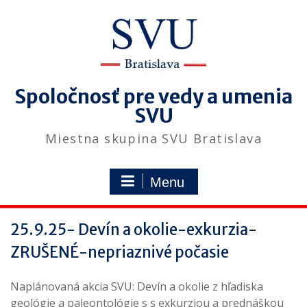
Skip
to
content
Spoločnosť pre vedy a umenia
SVU
Miestna skupina SVU Bratislava
Menu
25.9.25- Devín a okolie-exkurzia-
ZRUŠENÉ-nepriaznivé počasie
Naplánovaná akcia SVU: Devín a okolie z hľadiska
geológie a paleontológie s s exkurziou a prednáškou