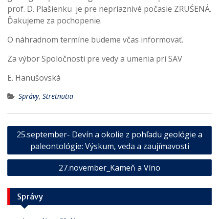
prof. D. Plašienku je pre nepriaznivé počasie ZRUŚENÁ.
Ďakujeme za pochopenie.
O náhradnom termíne budeme včas informovať.
Za výbor Spoločnosti pre vedy a umenia pri SAV
E. Hanušovská
Správy
,
Stretnutia
Navigácia
25.september- Devín a okolie z pohľadu geológie a
v
paleontológie: Výskum, veda a zaujímavosti
článku
27.november_Kameň a Víno
Správy