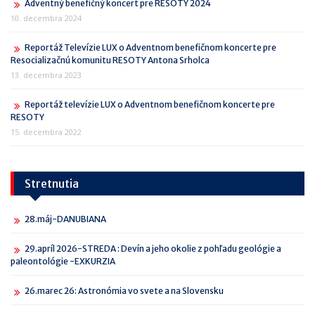
Adventný benefičný koncert pre RESOTY 2024
10. decembra 2024
Reportáž Televízie LUX o Adventnom benefičnom koncerte pre
Resocializačnú komunitu RESOTY Antona Srholca
13. decembra 2023
Reportáž televízie LUX o Adventnom benefičnom koncerte pre
RESOTY
15. decembra 2022
Stretnutia
28.máj-DANUBIANA
29.apríl 2026-STREDA : Devín a jeho okolie z pohľadu geológie a
paleontológie -EXKURZIA
26.marec 26: Astronómia vo svete a na Slovensku