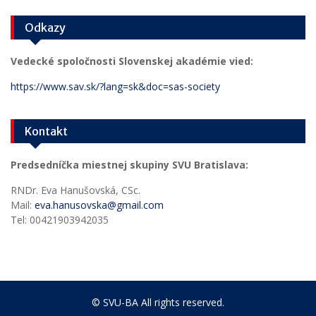
Odkazy
Vedecké spoločnosti Slovenskej akadémie vied:
https://www.sav.sk/?lang=sk&doc=sas-society
Kontakt
Predsedníčka miestnej skupiny SVU Bratislava:
RNDr. Eva Hanušovská, CSc.
Mail:
eva.hanusovska@gmail.com
Tel: 00421903942035
© SVU-BA All rights reserved.